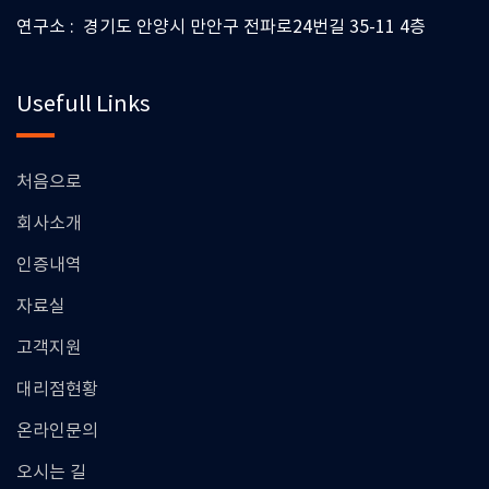
연구소 : 경기도 안양시 만안구 전파로24번길 35-11 4층
Usefull Links
처음으로
회사소개
인증내역
자료실
고객지원
대리점현황
온라인문의
오시는 길