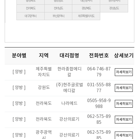
충청북도
충청남도
대전광역시
광주광역시
전라북도
전라남도
경상북도
경상남도
대구광역시
부산광역시
제주특별자치도
분야별
지역
대리점명
전화번호
상세보기
제주특별
한라종합메디
064-746-87
[ 양방 ]
자세히보기
자치도
칼
79
(주)현주글로벌
031-555-88
[ 양방 ]
강원도
자세히보기
메디칼
77
0505-958-9
[ 양방 ]
전라북도
나라메드
자세히보기
988
062-575-89
[ 양방 ]
전라북도
강산의료기
자세히보기
85
광주광역
062-575-89
[ 양방 ]
강산의료기
자세히보기
시
85