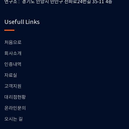
연구소 : 경기도 안양시 만안구 전파로24번길 35-11 4층
Usefull Links
처음으로
회사소개
인증내역
자료실
고객지원
대리점현황
온라인문의
오시는 길