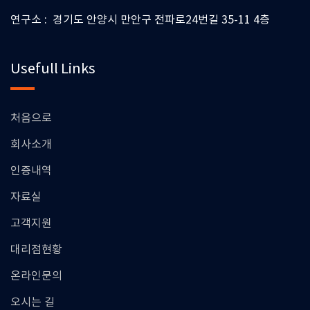
연구소 : 경기도 안양시 만안구 전파로24번길 35-11 4층
Usefull Links
처음으로
회사소개
인증내역
자료실
고객지원
대리점현황
온라인문의
오시는 길