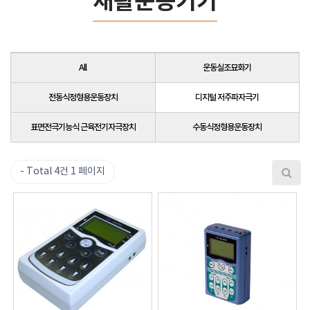
재활운동기기
All
운동실조묘화기
전동식정형용운동장치
디지털 저주파자극기
표면전극기능식 근육전기자극장치
수동식정형용운동장치
Total 4건
1 페이지