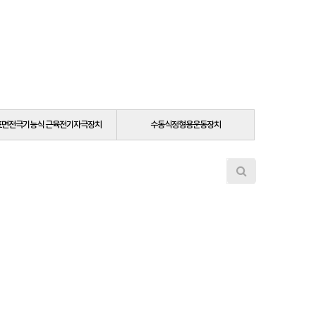
표면전극기능식 근육전기자극장치
수동식정형용운동장치