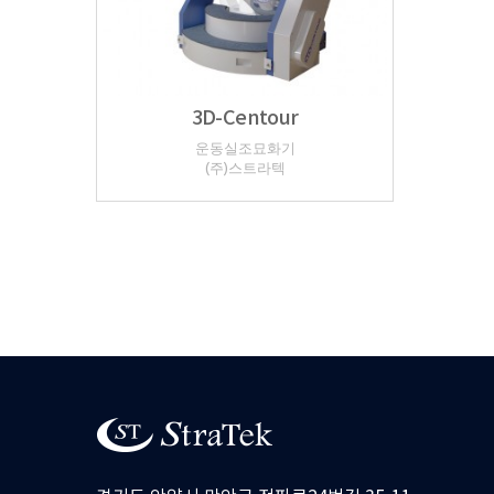
3D-Centour
운동실조묘화기
(주)스트라텍
처음