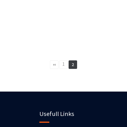
1
2
Usefull Links