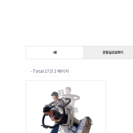
All
운동실조묘화기
Total 17건
2 페이지